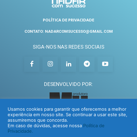
POLÍTICA DE PRIVACIDADE
CONTATO: NADARCOMSUCESSO@GMAIL.COM
SIGA-NOS NAS REDES SOCIAIS
DESENVOLVIDO POR:
Usamos cookies para garantir que oferecemos a melhor
experiência em nosso site. Se continuar a usar este site,
assumiremos que concorda.
Em caso de dúvidas, acesse nossa
Política de
Privacidade.