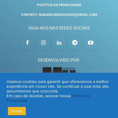
POLÍTICA DE PRIVACIDADE
CONTATO: NADARCOMSUCESSO@GMAIL.COM
SIGA-NOS NAS REDES SOCIAIS
DESENVOLVIDO POR:
Usamos cookies para garantir que oferecemos a melhor
experiência em nosso site. Se continuar a usar este site,
assumiremos que concorda.
Em caso de dúvidas, acesse nossa
Política de
Privacidade.
Aceitar