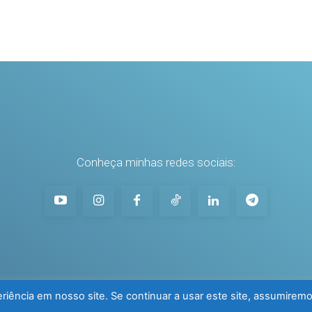
Conheça minhas redes sociais:
iência em nosso site. Se continuar a usar este site, assumirem
Nadar com Sucesso - por Alexan'dre Vieira ® 2025. Todos 