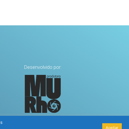
Desenvolvido por:
os
os
Aceitar