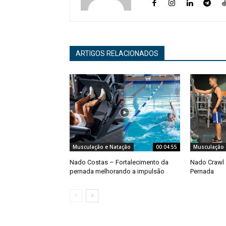
ARTIGOS RELACIONADOS
Musculação e Natação
00:04:55
Musculação 
Nado Costas – Fortalecimento da
Nado Crawl 
pernada melhorando a impulsão
Pernada