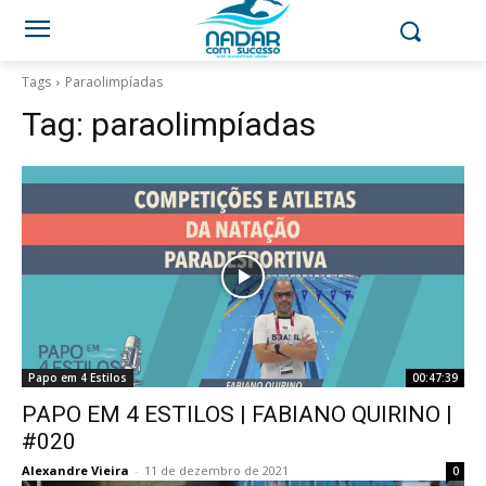
Tags
Paraolimpíadas
Tag:
paraolimpíadas
Papo em 4 Estilos
00:47:39
PAPO EM 4 ESTILOS | FABIANO QUIRINO |
#020
Alexandre Vieira
-
11 de dezembro de 2021
0