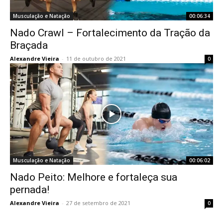
Musculação e Natação
00:06:34
Nado Crawl – Fortalecimento da Tração da
Braçada
Alexandre Vieira
-
11 de outubro de 2021
0
Musculação e Natação
00:06:02
Nado Peito: Melhore e fortaleça sua
pernada!
Alexandre Vieira
-
27 de setembro de 2021
0