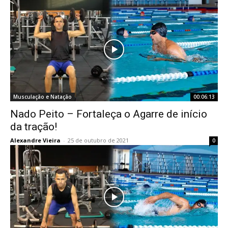
Musculação e Natação
00:06:13
Nado Peito – Fortaleça o Agarre de início
da tração!
Alexandre Vieira
-
25 de outubro de 2021
0