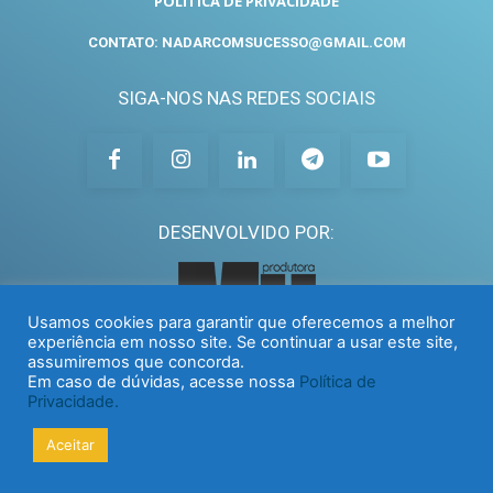
POLÍTICA DE PRIVACIDADE
CONTATO: NADARCOMSUCESSO@GMAIL.COM
SIGA-NOS NAS REDES SOCIAIS
DESENVOLVIDO POR:
Usamos cookies para garantir que oferecemos a melhor
experiência em nosso site. Se continuar a usar este site,
assumiremos que concorda.
Em caso de dúvidas, acesse nossa
Política de
Privacidade.
Aceitar