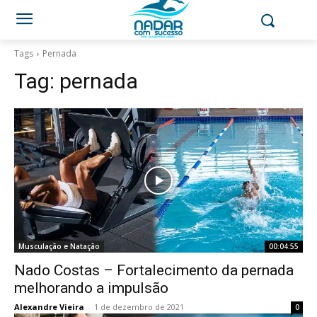
Tags
Pernada
Tag:
pernada
Musculação e Natação
00:04:55
Nado Costas – Fortalecimento da pernada
melhorando a impulsão
Alexandre Vieira
-
1 de dezembro de 2021
0