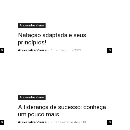
Alexandre Vieira
Natação adaptada e seus
princípios!
Alexandre Vieira
-
1 de março de 2019
0
0
Alexandre Vieira
A liderança de sucesso: conheça
um pouco mais!
Alexandre Vieira
-
9 de fevereiro de 2019
0
0