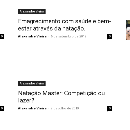
Alexandre Vieira
Emagrecimento com saúde e bem-
estar através da natação.
Alexandre Vieira
-
6 de setembro de 2019
0
0
Alexandre Vieira
Natação Master: Competição ou
lazer?
Alexandre Vieira
-
9 de julho de 2019
0
0