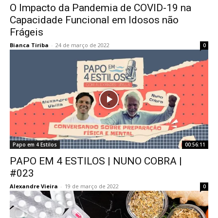
O Impacto da Pandemia de COVID-19 na
Capacidade Funcional em Idosos não
Frágeis
Bianca Tiriba
-
24 de março de 2022
0
Papo em 4 Estilos
00:56:11
PAPO EM 4 ESTILOS | NUNO COBRA |
#023
Alexandre Vieira
-
19 de março de 2022
0