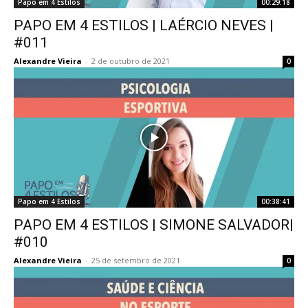
Papo em 4 Estilos
00:29:18
PAPO EM 4 ESTILOS | LAÉRCIO NEVES |
#011
Alexandre Vieira
-
2 de outubro de 2021
0
Papo em 4 Estilos
00:38:41
PAPO EM 4 ESTILOS | SIMONE SALVADOR|
#010
Alexandre Vieira
-
25 de setembro de 2021
0