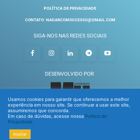
POLÍTICA DE PRIVACIDADE
CONTATO: NADARCOMSUCESSO@GMAIL.COM
SIGA-NOS NAS REDES SOCIAIS
DESENVOLVIDO POR:
Usamos cookies para garantir que oferecemos a melhor
experiência em nosso site. Se continuar a usar este site,
assumiremos que concorda.
Em caso de dúvidas, acesse nossa
Política de
Privacidade.
Aceitar