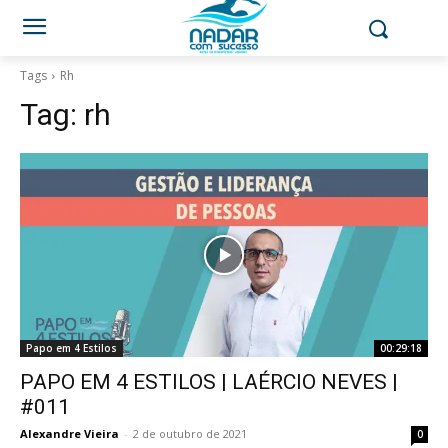
Tags
Rh
Tag:
rh
Papo em 4 Estilos
00:29:18
PAPO EM 4 ESTILOS | LAÉRCIO NEVES |
#011
Alexandre Vieira
-
2 de outubro de 2021
0