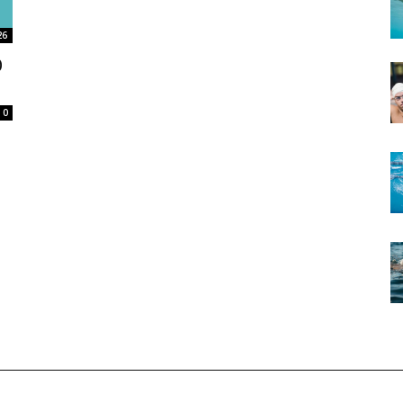
26
O
0