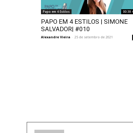
Papo em 4 Estilos
00:38:
PAPO EM 4 ESTILOS | SIMONE
SALVADOR| #010
Alexandre Vieira
-
25 de setembro de 2021