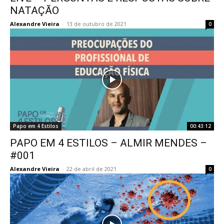
NATAÇÃO
Alexandre Vieira
-
13 de outubro de 2021
0
Papo em 4 Estilos
00:43:12
PAPO EM 4 ESTILOS – ALMIR MENDES –
#001
Alexandre Vieira
-
22 de abril de 2021
0