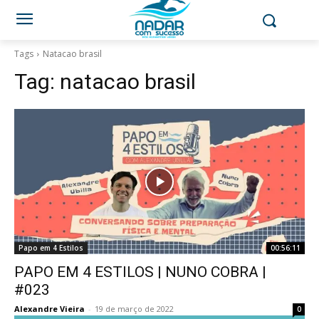
Tags
Natacao brasil
Tag:
natacao brasil
Papo em 4 Estilos
00:56:11
PAPO EM 4 ESTILOS | NUNO COBRA |
#023
Alexandre Vieira
-
19 de março de 2022
0