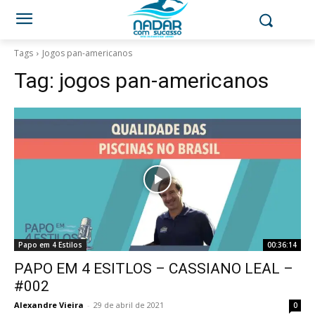
Tags
Jogos pan-americanos
Tag:
jogos pan-americanos
Papo em 4 Estilos
00:36:14
PAPO EM 4 ESITLOS – CASSIANO LEAL –
#002
Alexandre Vieira
-
29 de abril de 2021
0