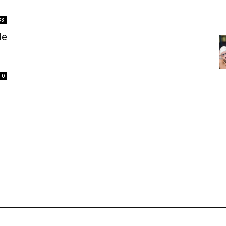
38
de
0