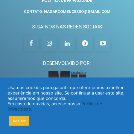
POLÍTICA DE PRIVACIDADE
CONTATO: NADARCOMSUCESSO@GMAIL.COM
SIGA-NOS NAS REDES SOCIAIS
DESENVOLVIDO POR:
Usamos cookies para garantir que oferecemos a melhor
experiência em nosso site. Se continuar a usar este site,
assumiremos que concorda.
Em caso de dúvidas, acesse nossa
Política de
Privacidade.
Aceitar