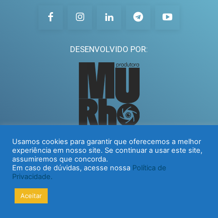
DESENVOLVIDO POR:
Usamos cookies para garantir que oferecemos a melhor
experiência em nosso site. Se continuar a usar este site,
assumiremos que concorda.
Em caso de dúvidas, acesse nossa
Política de
Privacidade.
Aceitar