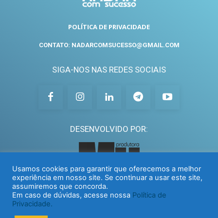
POLÍTICA DE PRIVACIDADE
CONTATO: NADARCOMSUCESSO@GMAIL.COM
SIGA-NOS NAS REDES SOCIAIS
DESENVOLVIDO POR:
Usamos cookies para garantir que oferecemos a melhor
experiência em nosso site. Se continuar a usar este site,
assumiremos que concorda.
Em caso de dúvidas, acesse nossa
Política de
Privacidade.